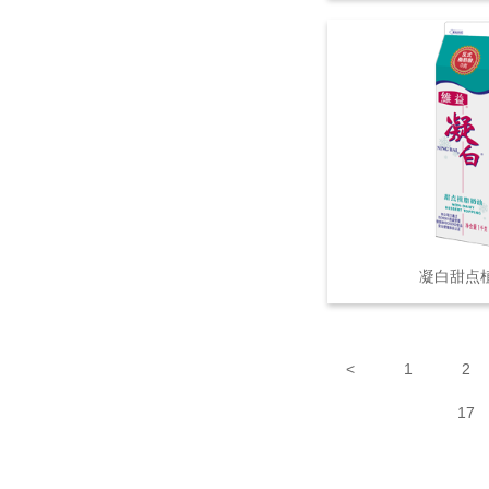
凝白甜点
<
1
2
17