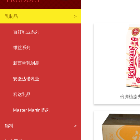
乳制品
>
百好乳业系列
维益系列
新西兰乳制品
安徽达诺乳业
容达乳品
倍腾植脂
Master Martini系列
馅料
>