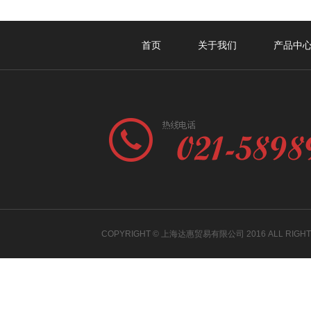
首页
关于我们
产品中
COPYRIGHT © 上海达惠贸易有限公司 2016 ALL RIGH