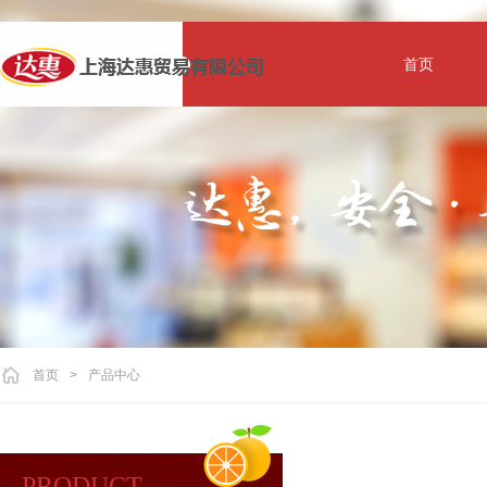
首页
首页
>
产品中心
PRODUCT