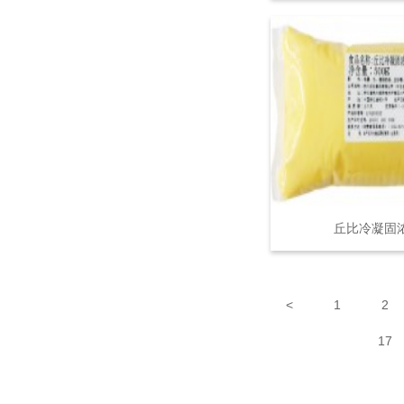
丘比冷凝固
<
1
2
17