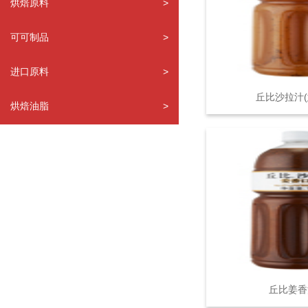
烘焙原料
>
可可制品
>
进口原料
>
丘比沙拉汁(
烘焙油脂
>
丘比姜香