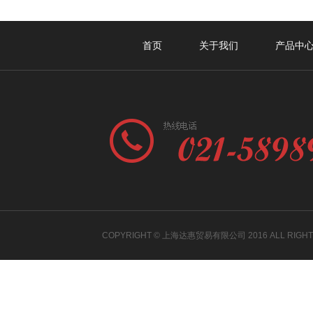
首页
关于我们
产品中
COPYRIGHT © 上海达惠贸易有限公司 2016 ALL RIGH