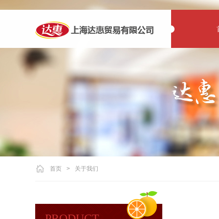
首页
>
关于我们
PRODUCT