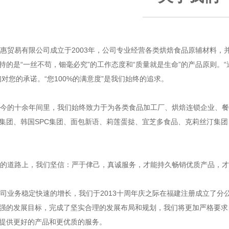
贸易有限公司成立于2003年，公司专业经营各类烘焙食品原辅材料，
持的是“一丝不苟，钿毫必究”的工作态度和“质量就是生命”的产品原则。
们对您的承诺。“您100%的满意度”是我们始终的追求。
的十余年间里，我们始终致力于为各类食品加工厂、烘焙连锁企业、餐
集团、韩国SPC集团、面包新语、莉莲蛋挞、宜芝多食品、克莉丝汀集团
道路上，我们坚信：严于侓己，真诚服务，才能持久畅销优质产品，才
业务稳定快速的增长，我们于2013十周年庆之际在福建注册成立了分
强的发展目标，完成了坚实合理的发展布局和规划，我们将更加严格要求
提供更好的产品和更优质的服务。