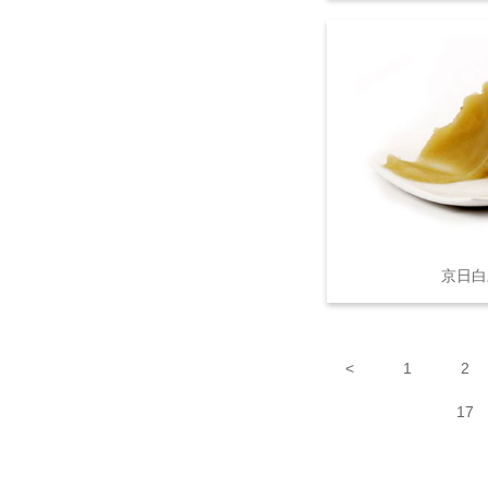
京日白
<
1
2
17