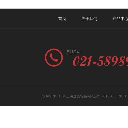
首页
关于我们
产品中
COPYRIGHT © 上海达惠贸易有限公司 2016 ALL RIGH