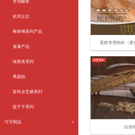
专用糖浆
杭州丘比
棒师傅系列产品
蛋糕专用肉松（黄
雀巢产品
味斯美系列
果蔬粉
富味乡芝麻系列
提子干系列
可可制品
>
白色