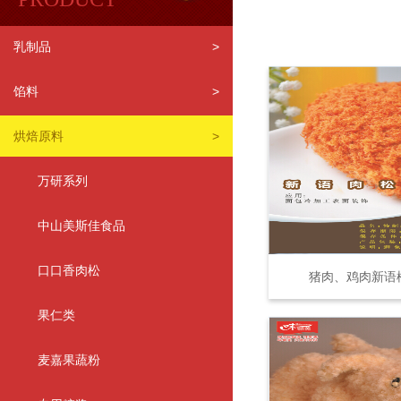
乳制品
>
馅料
>
烘焙原料
>
万研系列
中山美斯佳食品
口口香肉松
猪肉、鸡肉新语
果仁类
麦嘉果蔬粉