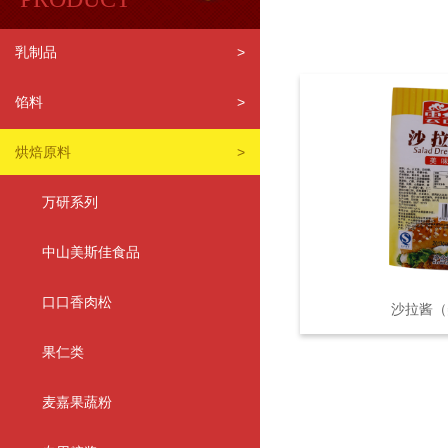
乳制品
>
馅料
>
烘焙原料
>
万研系列
中山美斯佳食品
口口香肉松
沙拉酱（
果仁类
麦嘉果蔬粉