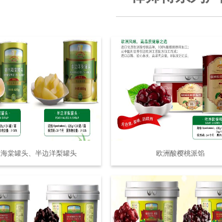
水海棠罐头、半边洋梨罐头
欧洲酸樱桃派馅