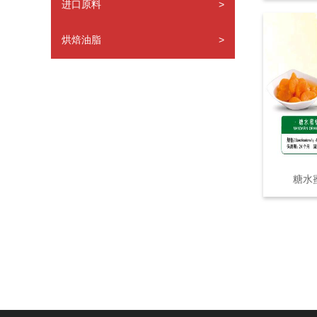
进口原料
>
烘焙油脂
>
糖水