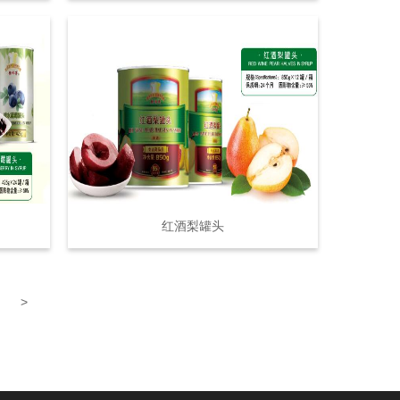
红酒梨罐头
>