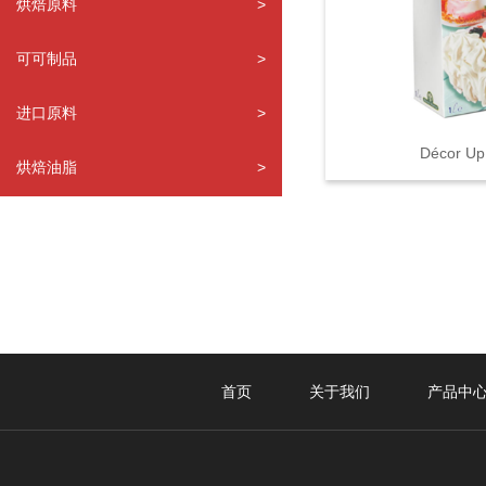
烘焙原料
>
可可制品
>
进口原料
>
Décor 
烘焙油脂
>
首页
关于我们
产品中