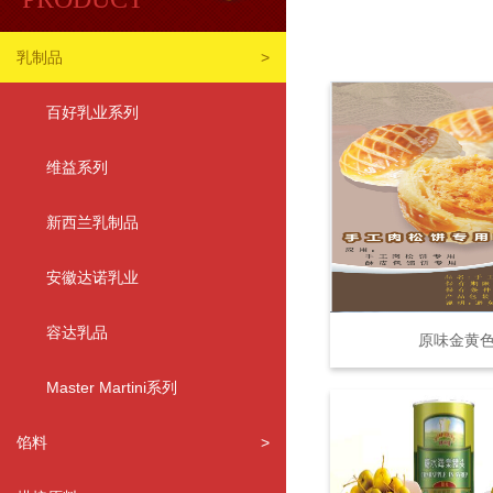
乳制品
>
百好乳业系列
维益系列
新西兰乳制品
安徽达诺乳业
容达乳品
原味金黄色
Master Martini系列
馅料
>