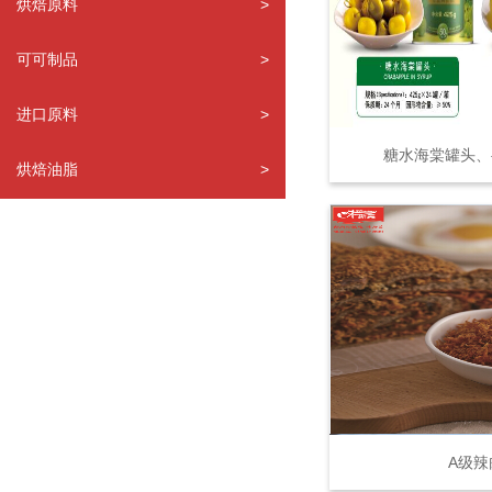
烘焙原料
>
可可制品
>
进口原料
>
糖水海棠罐头、
烘焙油脂
>
A级辣