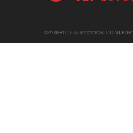
COPYRIGHT © 上海达惠贸易有限公司 2016 ALL RIGH