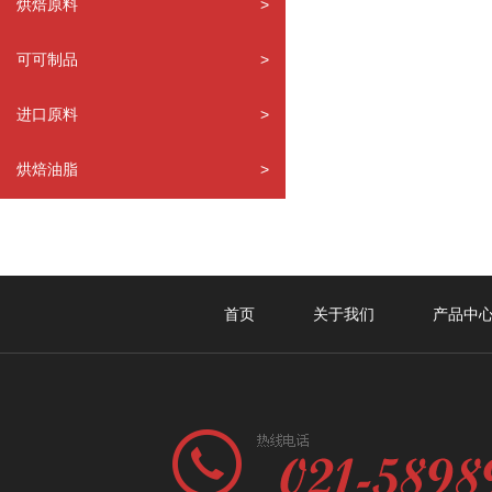
烘焙原料
>
可可制品
>
进口原料
>
烘焙油脂
>
首页
关于我们
产品中