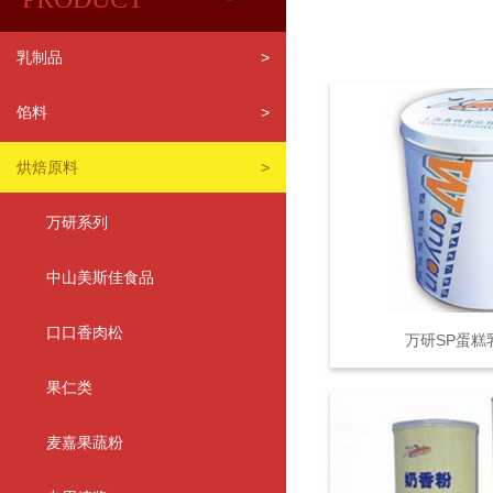
乳制品
>
馅料
>
烘焙原料
>
万研系列
中山美斯佳食品
口口香肉松
万研SP蛋糕
果仁类
麦嘉果蔬粉