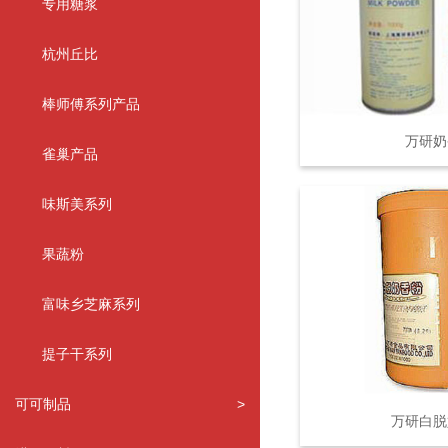
专用糖浆
杭州丘比
棒师傅系列产品
万研奶
雀巢产品
味斯美系列
果蔬粉
富味乡芝麻系列
提子干系列
可可制品
>
万研白脱