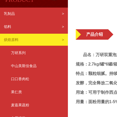
乳制品
>
馅料
>
产品介绍
烘焙原料
>
万研系列
品名：万研双重泡
规格：2.7kg/罐*6罐/
中山美斯佳食品
特点：颗粒细腻。持
口口香肉松
发酵，完全释放二氧
果仁类
用途：可用于制作西
用量：面粉用量的1-5
麦嘉果蔬粉