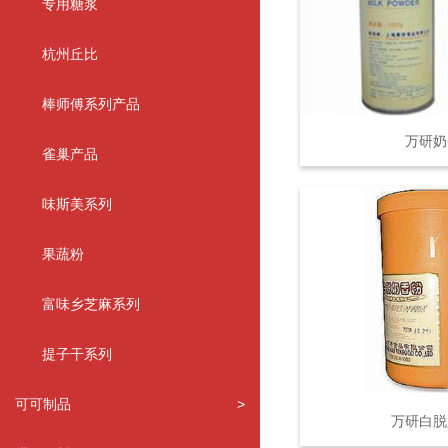
专用糖浆
杭州丘比
棒师傅系列产品
万研奶
雀巢产品
味斯美系列
果蔬粉
富味乡芝麻系列
提子干系列
可可制品
>
万研白脱