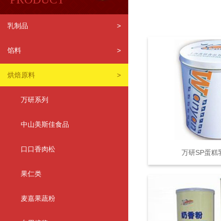
乳制品
>
馅料
>
烘焙原料
>
万研系列
中山美斯佳食品
口口香肉松
万研SP蛋糕
果仁类
麦嘉果蔬粉