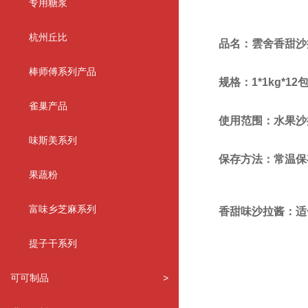
专用糖浆
杭州丘比
品名：雲舍香甜沙
棒师傅系列产品
规格：1*1kg*12包
雀巢产品
使用范围：水果沙拉
味斯美系列
保存方法：常温保
果蔬粉
富味乡芝麻系列
香甜味沙拉酱：适
提子干系列
可可制品
>