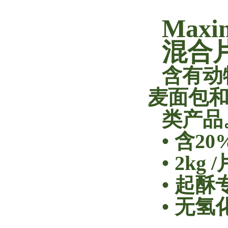
Maxi
混合
含有动
麦面包
类产品
•
含20
•
2kg
•
起酥
•
无氢