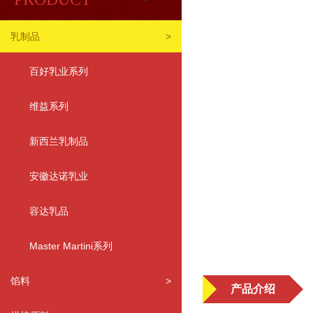
乳制品
>
百好乳业系列
维益系列
新西兰乳制品
安徽达诺乳业
容达乳品
Master Martini系列
馅料
>
产品介绍