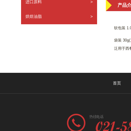
进口原料
>
产品
烘焙油脂
>
软包装 1.0
袋装 30g(
泛用于西
首页