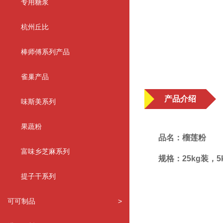
专用糖浆
杭州丘比
棒师傅系列产品
雀巢产品
产品介绍
味斯美系列
果蔬粉
品名：榴莲粉
富味乡芝麻系列
规格：25kg装，5
提子干系列
可可制品
>