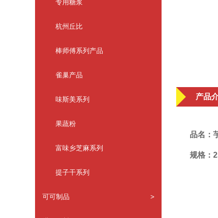
专用糖浆
杭州丘比
棒师傅系列产品
雀巢产品
产品
味斯美系列
果蔬粉
品名：
富味乡芝麻系列
规格：2
提子干系列
可可制品
>