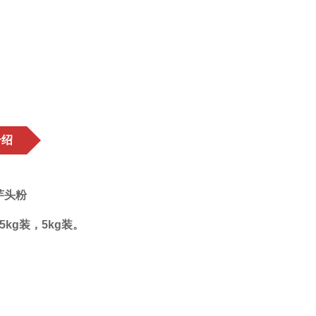
介绍
芋头粉
5kg装，5kg装。